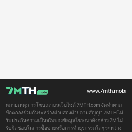
www.7mth.mobi
หมายเหตุ: การโฆษณาบนเว็บไซต์ 7MTH.com จัดทำตาม
ข้อตกลงร่วมกันระหว่างฝ่ายสองฝ่ายตามสัญญา 7MTH ไม่
รับประกันความเป็นจริงของข้อมูลโฆษณาดังกล่าว 7M ไม่
รับผิดชอบในการซื้อขายหรือการทำธุรกรรมใดๆ ระหว่าง