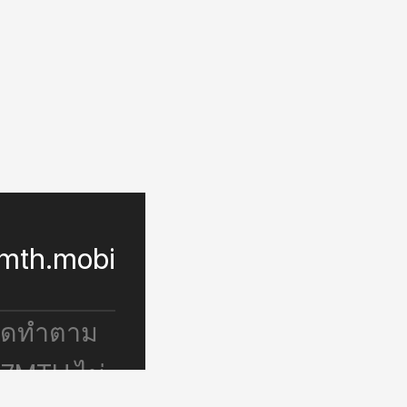
mth.mobi
จัดทำตาม
 7MTH ไม่