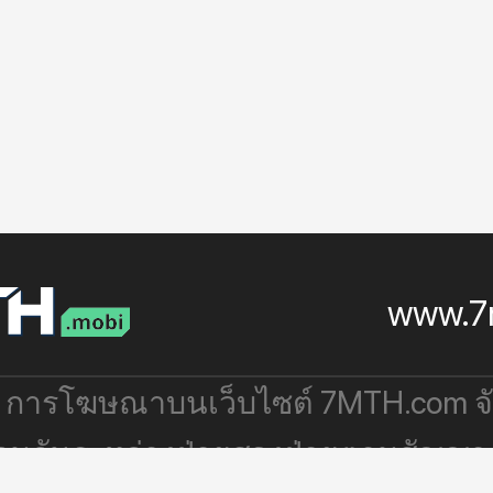
www.7
: การโฆษณาบนเว็บไซต์ 7MTH.com 
่วมกันระหว่างฝ่ายสองฝ่ายตามสัญญา