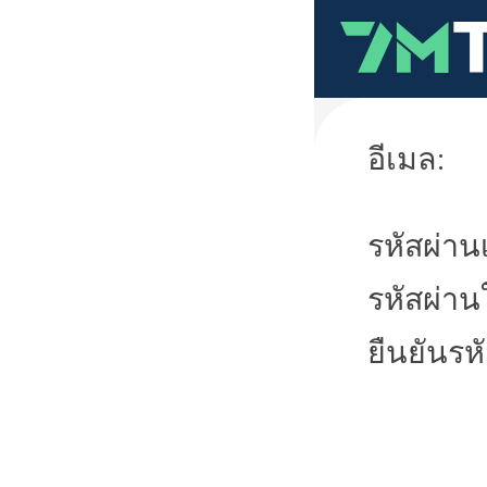
อีเมล:
รหัสผ่านเ
รหัสผ่าน
ยืนยันรห