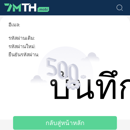
อีเมล:
รหัสผ่านเดิม:
รหัสผ่านใหม่:
ยืนยันรหัสผ่าน:
บันทึ
กลับสู่หน้าหลัก