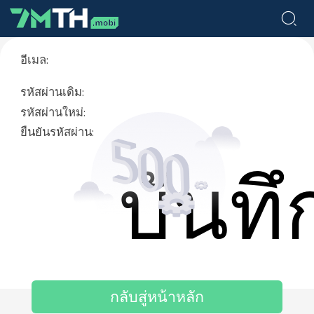
อีเมล:
รหัสผ่านเดิม:
รหัสผ่านใหม่:
ยืนยันรหัสผ่าน:
บันทึ
กลับสู่หน้าหลัก