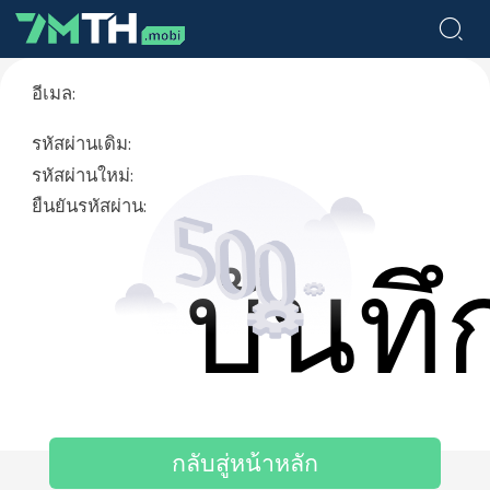
อีเมล:
รหัสผ่านเดิม:
รหัสผ่านใหม่:
ยืนยันรหัสผ่าน:
บันทึ
กลับสู่หน้าหลัก