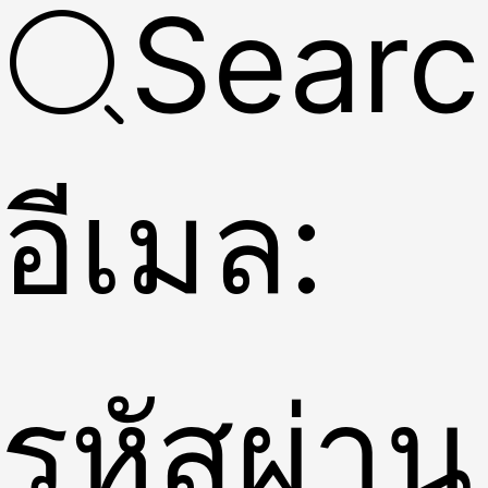
Searc
อีเมล:
รหัสผ่าน