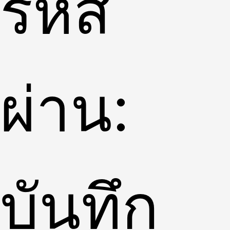
รหัส
ผ่าน:
บันทึก