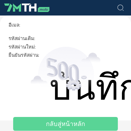
อีเมล:
รหัสผ่านเดิม:
รหัสผ่านใหม่:
ยืนยันรหัสผ่าน:
บันทึ
กลับสู่หน้าหลัก