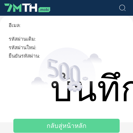
อีเมล:
รหัสผ่านเดิม:
รหัสผ่านใหม่:
ยืนยันรหัสผ่าน:
บันทึ
กลับสู่หน้าหลัก