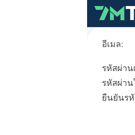
อีเมล:
รหัสผ่านเ
รหัสผ่าน
ยืนยันรห