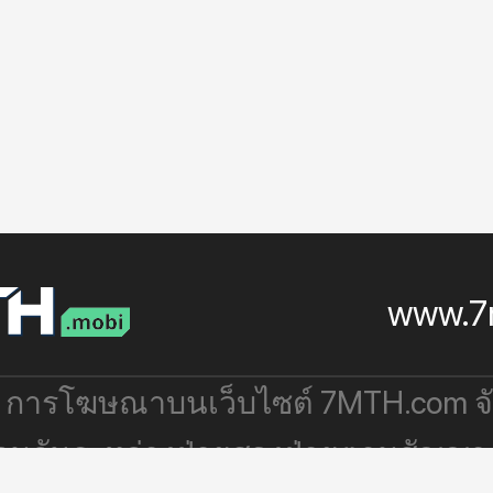
www.7
: การโฆษณาบนเว็บไซต์ 7MTH.com 
่วมกันระหว่างฝ่ายสองฝ่ายตามสัญญา