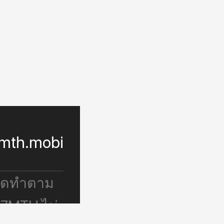
mth.mobi
จัดทำตาม
 7MTH ไม่