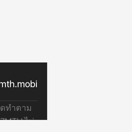
mth.mobi
จัดทำตาม
 7MTH ไม่