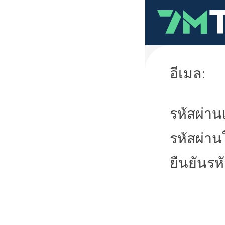
อีเมล:
รหัสผ่านเ
รหัสผ่าน
ยืนยันรห