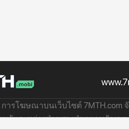
www.7
: การโฆษณาบนเว็บไซต์ 7MTH.com 
่วมกันระหว่างฝ่ายสองฝ่ายตามสัญญา