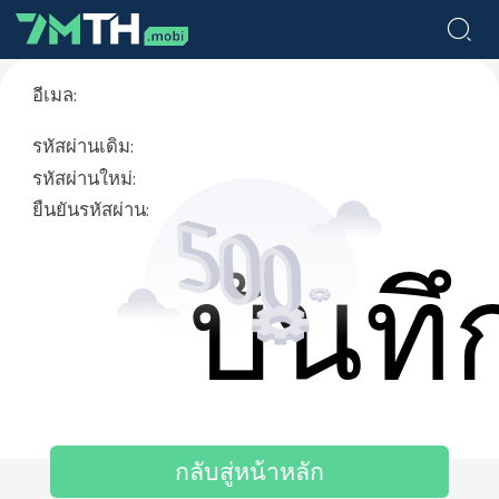
อีเมล:
รหัสผ่านเดิม:
รหัสผ่านใหม่:
ยืนยันรหัสผ่าน:
บันทึ
กลับสู่หน้าหลัก