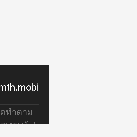
mth.mobi
จัดทำตาม
 7MTH ไม่