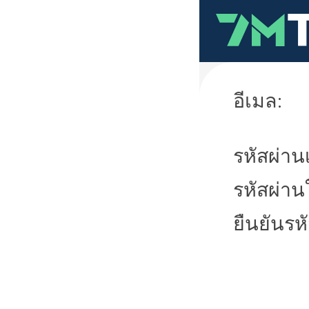
อีเมล:
รหัสผ่านเ
รหัสผ่าน
ยืนยันรห