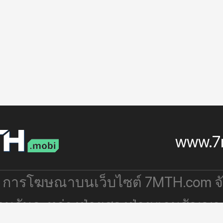
www.7
: การโฆษณาบนเว็บไซต์ 7MTH.com 
่วมกันระหว่างฝ่ายสองฝ่ายตามสัญญา