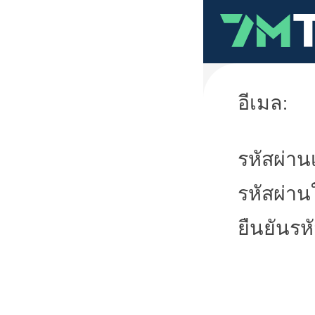
อีเมล:
รหัสผ่านเ
รหัสผ่าน
ยืนยันรห