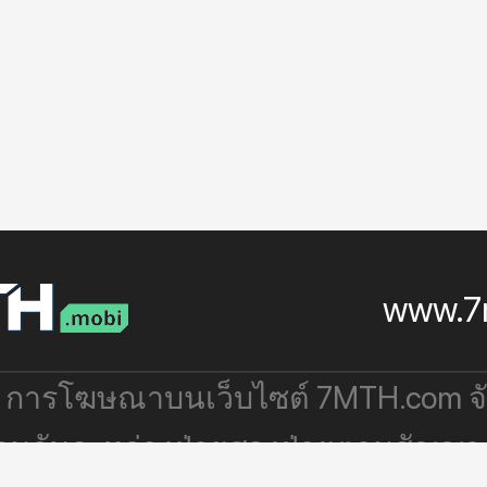
www.7
: การโฆษณาบนเว็บไซต์ 7MTH.com 
่วมกันระหว่างฝ่ายสองฝ่ายตามสัญญา