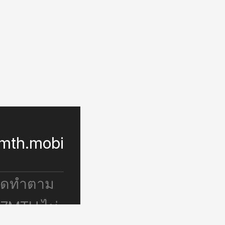
mth.mobi
จัดทำตาม
 7MTH ไม่