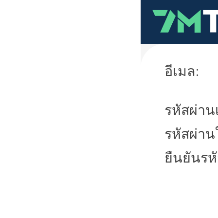
อีเมล:
รหัสผ่านเ
รหัสผ่าน
ยืนยันรห