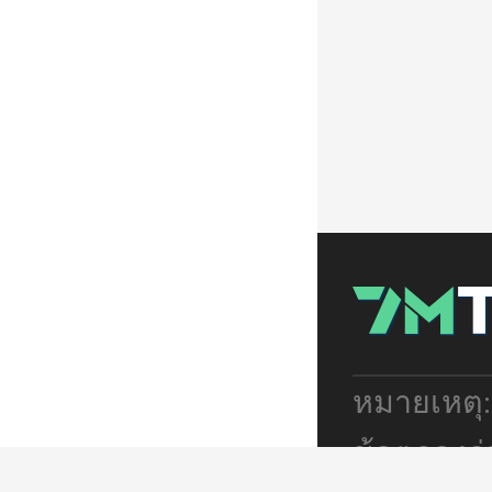
หมายเหตุ
ข้อตกลงร