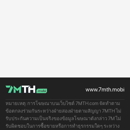
www.7mth.mobi
หมายเหตุ: การโฆษณาบนเว็บไซต์ 7MTH.com จัดทำตาม
ข้อตกลงร่วมกันระหว่างฝ่ายสองฝ่ายตามสัญญา 7MTH ไม่
รับประกันความเป็นจริงของข้อมูลโฆษณาดังกล่าว 7M ไม่
รับผิดชอบในการซื้อขายหรือการทำธุรกรรมใดๆ ระหว่าง