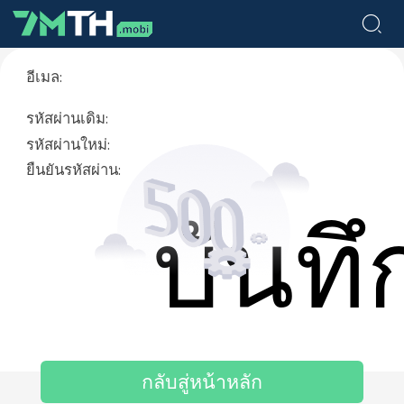
อีเมล:
รหัสผ่านเดิม:
รหัสผ่านใหม่:
ยืนยันรหัสผ่าน:
บันทึ
กลับสู่หน้าหลัก