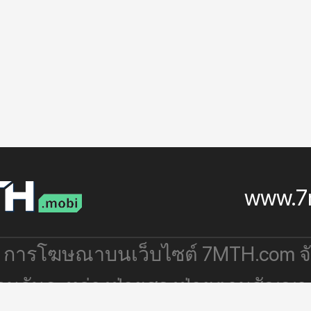
www.7
: การโฆษณาบนเว็บไซต์ 7MTH.com 
่วมกันระหว่างฝ่ายสองฝ่ายตามสัญญา