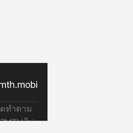
mth.mobi
จัดทำตาม
 7MTH ไม่