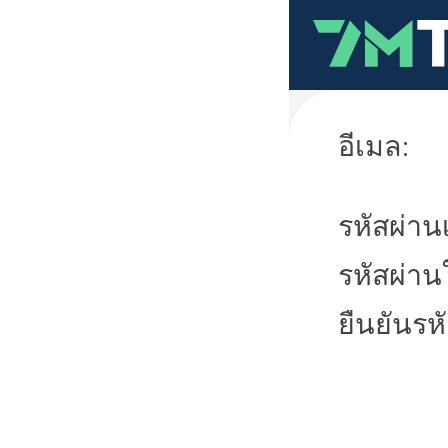
อีเมล:
รหัสผ่านเ
รหัสผ่าน
ยืนยันรห