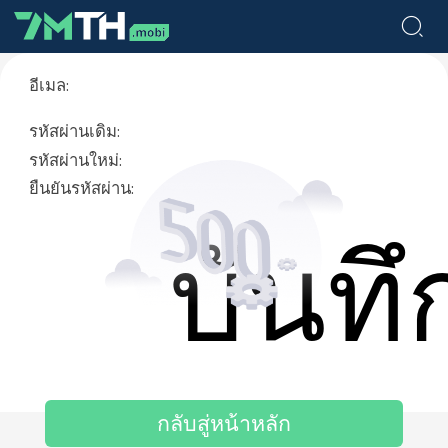
อีเมล:
รหัสผ่านเดิม:
รหัสผ่านใหม่:
ยืนยันรหัสผ่าน:
บันทึ
กลับสู่หน้าหลัก