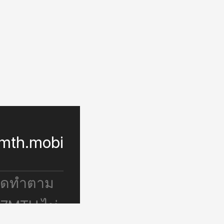
mth.mobi
จัดทำตาม
 7MTH ไม่