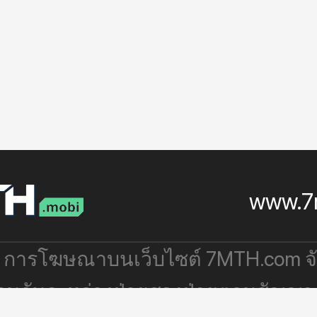
www.7
: การโฆษณาบนเว็บไซต์ 7MTH.com 
่วมกันระหว่างฝ่ายสองฝ่ายตามสัญญา