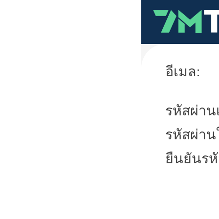
อีเมล:
รหัสผ่านเ
รหัสผ่าน
ยืนยันรห