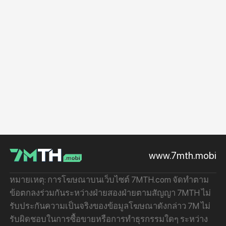
www.7mth.mobi
หมายเหตุ: การโฆษณาบนเว็บไซต์ 7MTH.com จัดทำตาม
ข้อตกลงร่วมกันระหว่างฝ่ายสองฝ่ายตามสัญญา 7MTH ไม่
รับประกันความเป็นจริงของข้อมูลโฆษณาดังกล่าว 7M ไม่
รับผิดชอบในการซื้อขายหรือการทำธุรกรรมใดๆ ระหว่าง