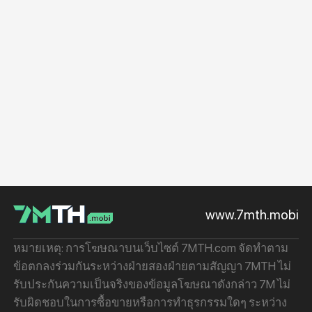
www.7mth.mobi
หมายเหตุ: การโฆษณาบนเว็บไซต์ 7MTH.com จัดทำตาม
ข้อตกลงร่วมกันระหว่างฝ่ายสองฝ่ายตามสัญญา 7MTH ไม่
รับประกันความเป็นจริงของข้อมูลโฆษณาดังกล่าว 7M ไม่
รับผิดชอบในการซื้อขายหรือการทำธุรกรรมใดๆ ระหว่าง