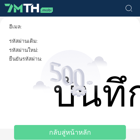
อีเมล:
รหัสผ่านเดิม:
รหัสผ่านใหม่:
ยืนยันรหัสผ่าน:
บันทึ
กลับสู่หน้าหลัก