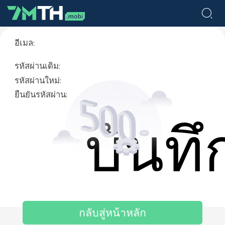
อีเมล:
รหัสผ่านเดิม:
รหัสผ่านใหม่:
ยืนยันรหัสผ่าน:
บันทึ
กลับสู่หน้าหลัก